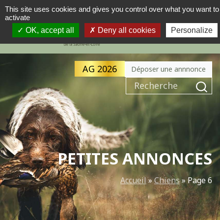
This site uses cookies and gives you control over what you want to
activate
MENU
NAVIGATION PRINCIPALE
OK, accept all
Deny all cookies
Personalize
AG 2026
Déposer une annnonce
Recherche pour :
PETITES ANNONCES
Accueil
»
Chiens
»
Page 6