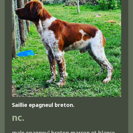
Saillie epagneul breton.
nc.
male epagneul breton marron et blance,