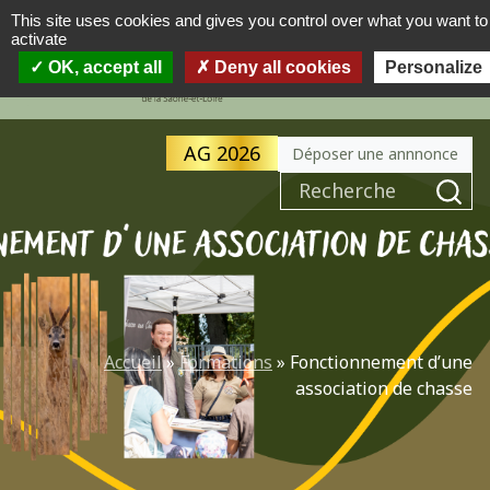
This site uses cookies and gives you control over what you want to
activate
MENU
OK, accept all
Deny all cookies
Personalize
AG 2026
Déposer une annnonce
Accueil
»
Formations
»
Fonctionnement d’une
association de chasse