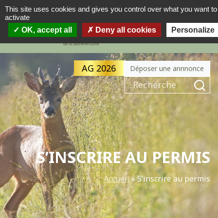
This site uses cookies and gives you control over what you want to
activate
MENU
OK, accept all
Deny all cookies
Personalize
AG 2026
Déposer une annnonce
S’INSCRIRE AU PERMIS
Accueil
»
S’inscrire au permis