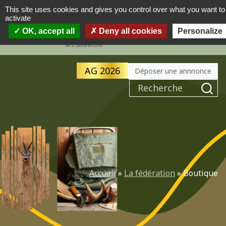
This site uses cookies and gives you control over what you want to
activate
MENU
OK, accept all
Deny all cookies
Personalize
AG 2026
Déposer une annnonce
Accueil
»
La fédération
»
Boutique