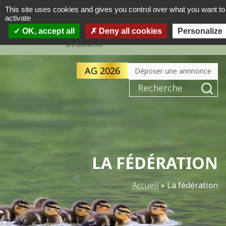
This site uses cookies and gives you control over what you want to
activate
MENU
OK, accept all
Deny all cookies
Personalize
AG 2026
Déposer une annnonce
LA FÉDÉRATION
Accueil
»
La fédération