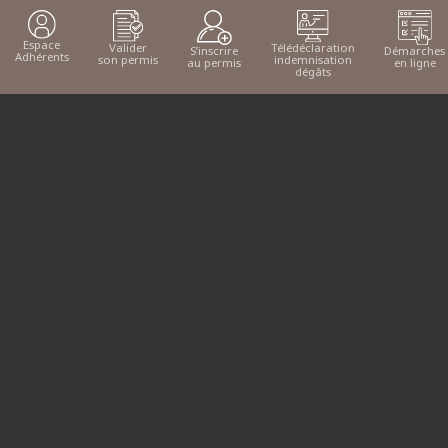
Espace
Valider
Télédéclaration
Démarches
S’inscrire
Adhérents
son permis
indemnisation
en ligne
au permis
dégâts