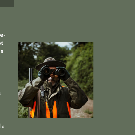
e-
et
us
u
la