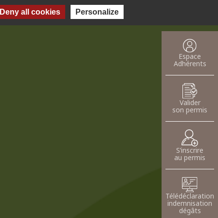
Deny all cookies
Personalize
oser une annnonce
Espace
Adhérents
Valider
son permis
S’inscrire
au permis
Télédéclaration
indemnisation
dégâts