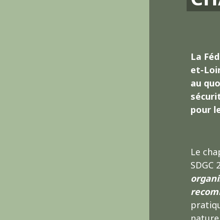
La Féd
et-Loi
au quo
sécuri
pour l
Le cha
SDGC 2
organi
recom
pratiq
nature