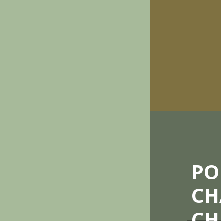
PO
CH
CH