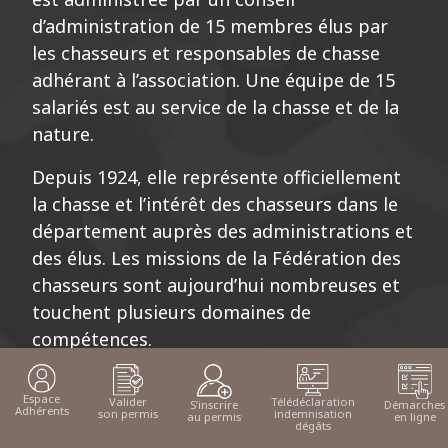
les chasseurs et responsables de chasse
adhérant à l’association. Une équipe de 15
salariés est au service de la chasse et de la
nature.
Depuis 1924, elle représente officiellement
la chasse et l’intérêt des chasseurs dans le
département auprès des administrations et
des élus. Les missions de la Fédération des
chasseurs sont aujourd’hui nombreuses et
touchent plusieurs domaines de
compétences.
Elles répondent aux missions de service
public qui lui sont confiées et au code de
l’environnement (Article L. 421-5).
Espace
Valider
Télédéclaration
Démarches
S’inscrire
Adhérents
son permis
indemnisation
en ligne
au permis
dégâts