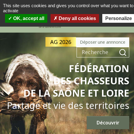
This site uses cookies and gives you control over what you want to
activate
MENU
OK, accept all
Deny all cookies
Personalize
AG 2026
Déposer une annnonce
FÉDÉRATION
DES CHASSEURS
DE LA SAÔNE ET LOIRE
Partage et vie des territoires
Découvrir