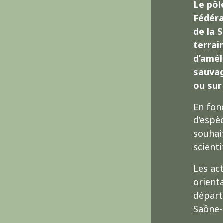
Le pôl
Fédéra
de la 
terrain
d’amél
sauvag
ou sur
En fon
d’espè
souhai
scient
Les ac
orient
départ
Saône-