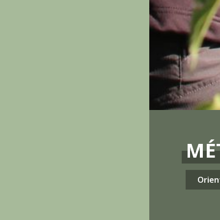
MÉ
Orien