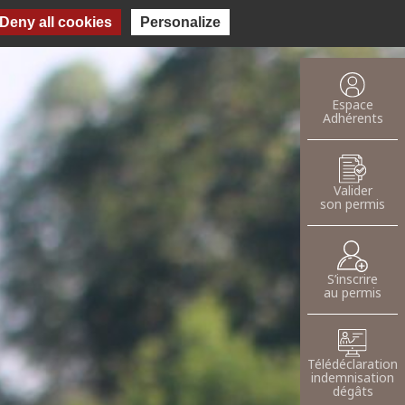
Deny all cookies
Personalize
oser une annnonce
Espace
Adhérents
Valider
son permis
S’inscrire
au permis
Télédéclaration
indemnisation
dégâts