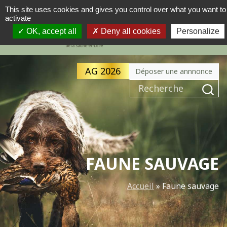
This site uses cookies and gives you control over what you want to
activate
MENU
NAVIGATION PRINCIPALE
OK, accept all
Deny all cookies
Personalize
AG 2026
Déposer une annnonce
Recherche pour :
FAUNE SAUVAGE
Accueil
»
Faune sauvage