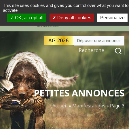
This site uses cookies and gives you control over what you want to
activate
MENU
NAVIGATION PRINCIPALE
OK, accept all
Deny all cookies
Personalize
AG 2026
Déposer une annnonce
Recherche pour :
PETITES ANNONCES
Accueil
»
Manifestations
»
Page 3