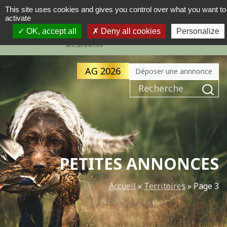
This site uses cookies and gives you control over what you want to
activate
MENU
NAVIGATION PRINCIPALE
OK, accept all
Deny all cookies
Personalize
AG 2026
Déposer une annnonce
Recherche pour :
PETITES ANNONCES
Accueil
»
Territoires
»
Page 3