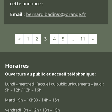
cette annonce :
Email :
bernard.badin98@orange.fr
NAVIGATION D
«
1
2
3
4
5
…
11
»
Horaires
Ouverture au public et accueil téléphonique :
Lundi – mercredi (accueil du public uniquement) – jeudi :
9h – 12h / 13h – 16h
Mardi :
9h – 10h30 / 14h – 16h
Vendredi :
9h – 12h / 13h – 15h