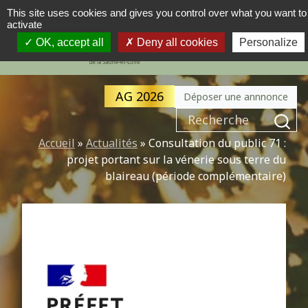
This site uses cookies and gives you control over what you want to
activate
MENU
NAVIGATION PRINCIPALE
OK, accept all
Deny all cookies
Personalize
AG 2026
Déposer une annnonce
Recherche pour :
Accueil
»
Actualités
»
Consultation du public 71 :
projet portant sur la vénerie sous terre du
blaireau (période complémentaire)