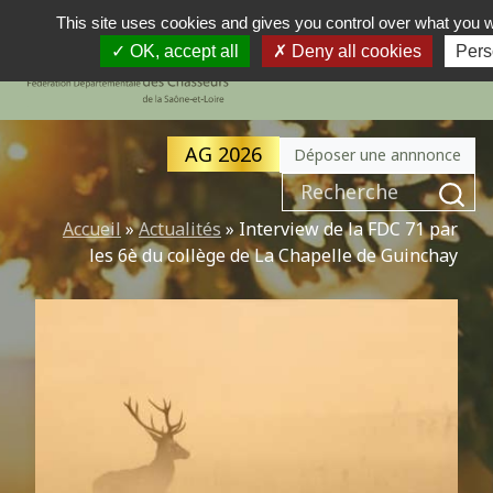
This site uses cookies and gives you control over what you w
OK, accept all
Deny all cookies
Pers
MENU
NAVIGATION PRINCIPALE
AG 2026
Déposer une annnonce
Recherche pour :
Accueil
»
Actualités
»
Interview de la FDC 71 par
les 6è du collège de La Chapelle de Guinchay