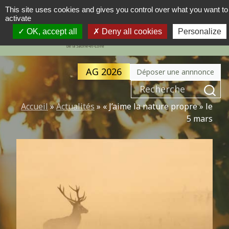
This site uses cookies and gives you control over what you want to
activate
MENU
NAVIGATION PRINCIPALE
OK, accept all
Deny all cookies
Personalize
AG 2026
Déposer une annnonce
Recherche pour :
Accueil
»
Actualités
»
« J’aime la nature propre » le
5 mars