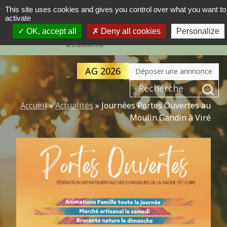
This site uses cookies and gives you control over what you want to
activate
MENU
NAVIGATION PRINCIPALE
OK, accept all
Deny all cookies
Personalize
AG 2026
Déposer une annnonce
Recherche pour :
Accueil
»
Actualités
»
Journées Portes Ouvertes au
Moulin Gandin à Viré