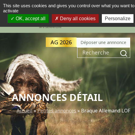
This site uses cookies and gives you control over what you want to
activate
MENU
NAVIGATION PRINCIPALE
OK, accept all
Deny all cookies
Personalize
AG 2026
Déposer une annnonce
Recherche pour :
ANNONCES DÉTAIL
Accueil
»
Petites annonces
»
Braque Allemand LOF