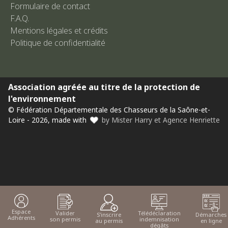
Formulaire de contact
F.A.Q.
Mentions légales et crédits
Politique de confidentialité
Association agréée au titre de la protection de
l'environnement
© Fédération Départementale des Chasseurs de la Saône-et-
Loire - 2026, made with
by Mister Harry et Agence Henriette
Espace
Valider
Télédéclaration
Démarches
S’inscrire
Adhérents
son permis
indemnisation
en ligne
au permis
dégâts