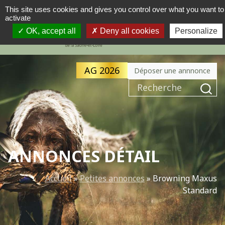
This site uses cookies and gives you control over what you want to
activate
MENU
NAVIGATION PRINCIPALE
OK, accept all
Deny all cookies
Personalize
AG 2026
Déposer une annnonce
Recherche pour :
ANNONCES DÉTAIL
Accueil
»
Petites annonces
»
Browning Maxus
Standard