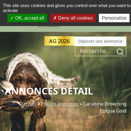
This site uses cookies and gives you control over what you want to
activate
MENU
NAVIGATION PRINCIPALE
OK, accept all
Deny all cookies
Personalize
AG 2026
Déposer une annnonce
Recherche pour :
ANNONCES DÉTAIL
Accueil
»
Petites annonces
»
Carabine Browning
Eclipse Gold