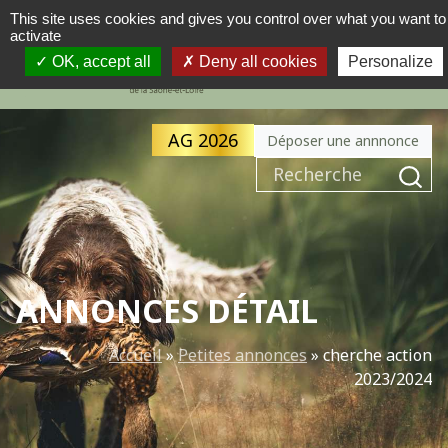
This site uses cookies and gives you control over what you want to
activate
MENU
NAVIGATION PRINCIPALE
OK, accept all
Deny all cookies
Personalize
AG 2026
Déposer une annnonce
Recherche pour :
ANNONCES DÉTAIL
Accueil
»
Petites annonces
»
cherche action
2023/2024