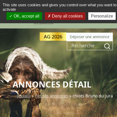
This site uses cookies and gives you control over what you want to
activate
MENU
NAVIGATION PRINCIPALE
OK, accept all
Deny all cookies
Personalize
AG 2026
Déposer une annnonce
Recherche pour :
ANNONCES DÉTAIL
Accueil
»
Petites annonces
»
chiots Bruno du jura