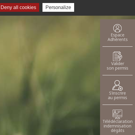
Deny all cookies
Recherche pour :
Personalize
oser une annnonce
Espace
Adhérents
Valider
son permis
S’inscrire
au permis
Télédéclaration
indemnisation
dégâts