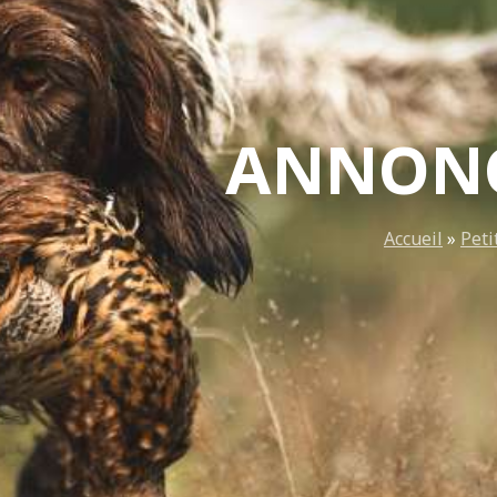
ANNONC
Accueil
»
Peti