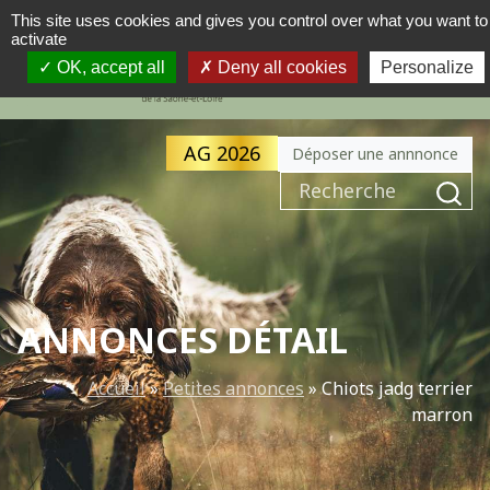
This site uses cookies and gives you control over what you want to
activate
MENU
NAVIGATION PRINCIPALE
OK, accept all
Deny all cookies
Personalize
AG 2026
Déposer une annnonce
Recherche pour :
ANNONCES DÉTAIL
Accueil
»
Petites annonces
»
Chiots jadg terrier
marron