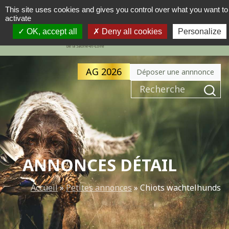
This site uses cookies and gives you control over what you want to
activate
MENU
NAVIGATION PRINCIPALE
OK, accept all
Deny all cookies
Personalize
AG 2026
Déposer une annnonce
Recherche pour :
ANNONCES DÉTAIL
Accueil
»
Petites annonces
»
Chiots wachtelhunds