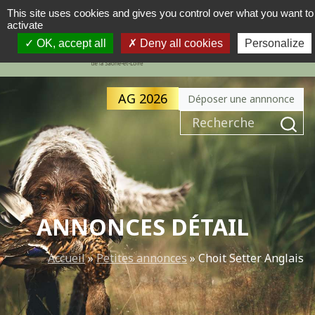
This site uses cookies and gives you control over what you want to
activate
MENU
NAVIGATION PRINCIPALE
OK, accept all
Deny all cookies
Personalize
AG 2026
Déposer une annnonce
Recherche pour :
ANNONCES DÉTAIL
Accueil
»
Petites annonces
»
Choit Setter Anglais