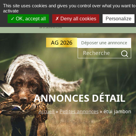
This site uses cookies and gives you control over what you want to
activate
MENU
NAVIGATION PRINCIPALE
OK, accept all
Deny all cookies
Personalize
AG 2026
Déposer une annnonce
Recherche pour :
ANNONCES DÉTAIL
Accueil
»
Petites annonces
»
étui jambon