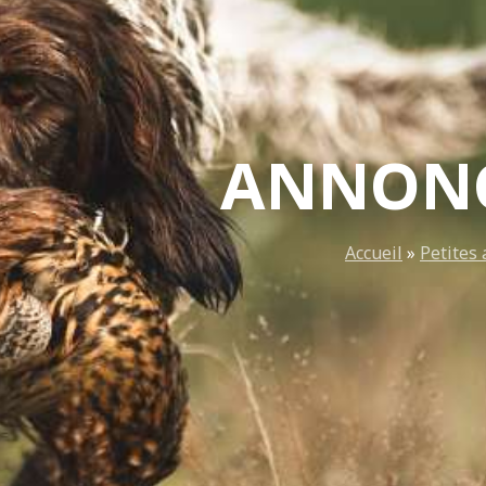
ANNONC
Accueil
»
Petites