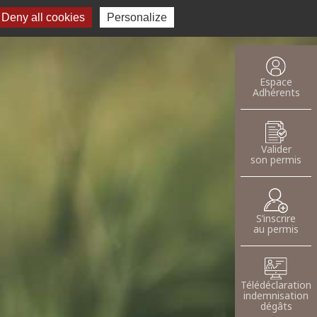
Deny all cookies
Recherche pour :
Personalize
oser une annnonce
Espace
Adhérents
Valider
son permis
S’inscrire
au permis
Télédéclaration
indemnisation
dégâts