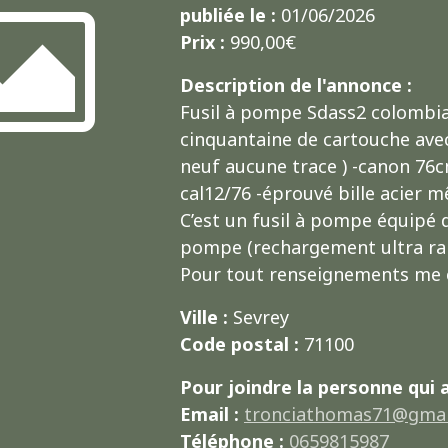
publiée le :
01/06/2026
Prix :
990,00€
Description de l'annonce :
Fusil à pompe Sdass2 colombia 
cinquantaine de cartouche avec
neuf aucune trace ) -canon 76
cal12/76 -éprouvé bille acier m
C’est un fusil à pompe équipé d
pompe (rechargement ultra rapi
Pour tout renseignements me 
Ville :
Sevrey
Code postal :
71100
Pour joindre la personne qui 
Email :
tronciathomas71@gmai
Téléphone :
0659815987