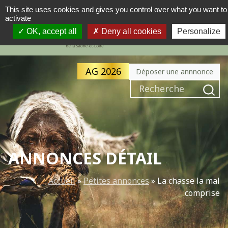
This site uses cookies and gives you control over what you want to
activate
MENU
NAVIGATION PRINCIPALE
OK, accept all
Deny all cookies
Personalize
AG 2026
Déposer une annnonce
Recherche pour :
ANNONCES DÉTAIL
Accueil
»
Petites annonces
»
La chasse la mal
comprise