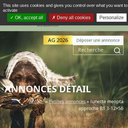
This site uses cookies and gives you control over what you want to
activate
MENU
NAVIGATION PRINCIPALE
OK, accept all
Deny all cookies
Personalize
AG 2026
Déposer une annnonce
Recherche pour :
ANNONCES DÉTAIL
Accueil
»
Petites annonces
»
lunette meopta
approche R1 3-12×56