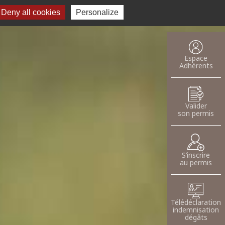
Deny all cookies
Recherche pour :
Personalize
oser une annnonce
Espace
Adhérents
Valider
son permis
S’inscrire
au permis
Télédéclaration
indemnisation
dégâts