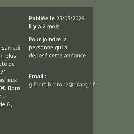
Publiée le
25/05/2026
il y a
2 mois
Pour joindre la
personne qui a
e samedi
déposé cette annonce
on plus
:
été de
 71
Email :
es jeux
gilbert.breton3@orange.fr
0€. Bons
...
de 6 ,