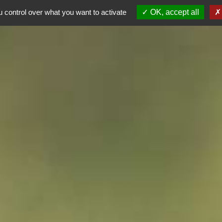
ALE
 control over what you want to activate
OK, accept all
AG 2026
Dép