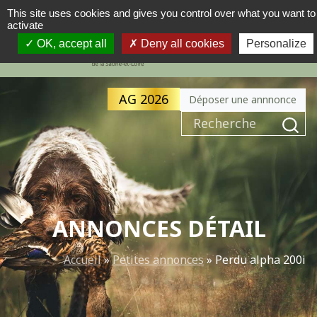
This site uses cookies and gives you control over what you want to
activate
MENU
NAVIGATION PRINCIPALE
OK, accept all
Deny all cookies
Personalize
AG 2026
Déposer une annnonce
Recherche pour :
ANNONCES DÉTAIL
Accueil
»
Petites annonces
»
Perdu alpha 200i