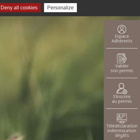
Deny all cookies
Recherche pour :
Personalize
oser une annnonce
Espace
Adhérents
Valider
son permis
S’inscrire
au permis
Télédéclaration
indemnisation
dégâts