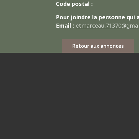
Code postal :
Pour joindre la personne qui 
Email :
etmarceau.71370@gmai
Retour aux annonces
Horaires
n, 24 rue des 2
Ouverture au public et accueil
002
téléphonique :
Lundi – mercredi (accueil du public
uniquement) – jeudi :
9h – 12h / 13h 
16h
urdefrance.com