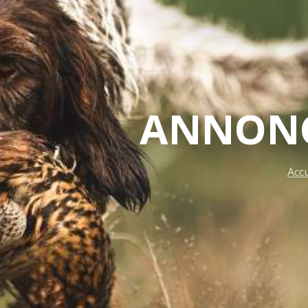
ANNONC
Acc