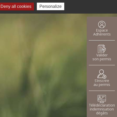
Deny all cookies
Recherche pour :
Personalize
oser une annnonce
Espace
Adhérents
Valider
son permis
S’inscrire
au permis
Télédéclaration
indemnisation
dégâts