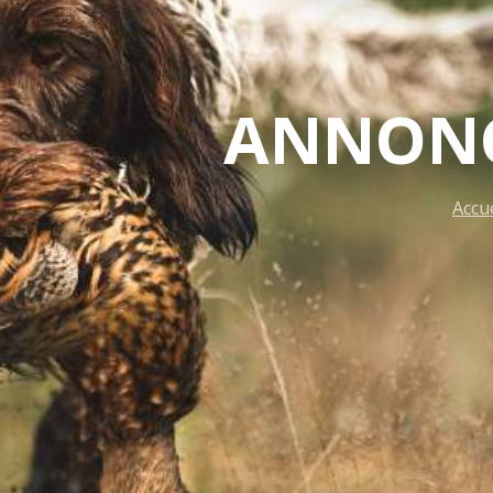
ANNONC
Accu