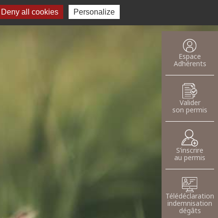
Deny all cookies
Recherche pour :
Personalize
oser une annnonce
Espace
Adhérents
Valider
son permis
S’inscrire
au permis
Télédéclaration
indemnisation
dégâts