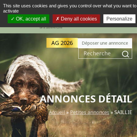
This site uses cookies and gives you control over what you want to
activate
MENU
NAVIGATION PRINCIPALE
OK, accept all
Deny all cookies
Personalize
AG 2026
Déposer une annnonce
Recherche pour :
ANNONCES DÉTAIL
Accueil
»
Petites annonces
»
SAILLIE