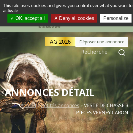
This site uses cookies and gives you control over what you want to
activate
MENU
NAVIGATION PRINCIPALE
OK, accept all
Deny all cookies
Personalize
AG 2026
Déposer une annnonce
Recherche pour :
ANNONCES DÉTAIL
Accueil
»
Petites annonces
»
VESTE DE CHASSE 3
PIECES VERNEY CARON