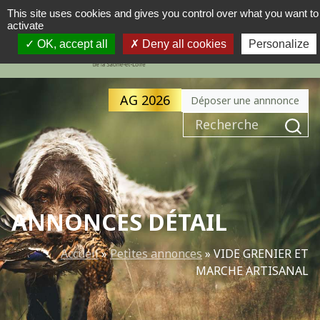
This site uses cookies and gives you control over what you want to
activate
MENU
NAVIGATION PRINCIPALE
OK, accept all
Deny all cookies
Personalize
AG 2026
Déposer une annnonce
Recherche pour :
ANNONCES DÉTAIL
Accueil
»
Petites annonces
»
VIDE GRENIER ET
MARCHE ARTISANAL