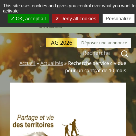
This site uses cookies and gives you control over what you want to
activate
MENU
NAVIGATION PRINCIPALE
OK, accept all
Deny all cookies
Personalize
AG 2026
Déposer une annnonce
Recherche pour :
Accueil
»
Actualités
»
Recherche service civique
pour un contrat de 10 mois