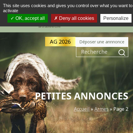
This site uses cookies and gives you control over what you want to
activate
MENU
NAVIGATION PRINCIPALE
OK, accept all
Deny all cookies
Personalize
AG 2026
Déposer une annnonce
Recherche pour :
PETITES ANNONCES
Accueil
»
Armes
»
Page 2