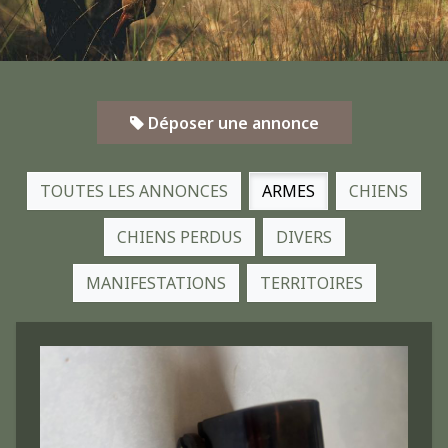
Déposer une annonce
TOUTES LES ANNONCES
ARMES
CHIENS
CHIENS PERDUS
DIVERS
MANIFESTATIONS
TERRITOIRES