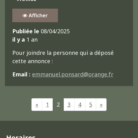
Afficher
Publiée le
08/04/2025
il y a
1 an
Pour joindre la personne qui a déposé
cette annonce :
Email :
emmanuel.ponsard@orange.fr
NAVIGATION D
«
1
2
3
4
5
»
Horaires