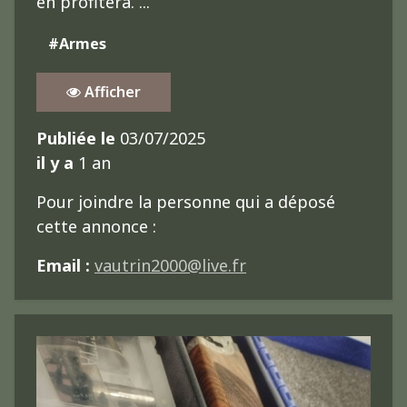
en profitera. ...
#Armes
Afficher
Publiée le
03/07/2025
il y a
1 an
Pour joindre la personne qui a déposé
cette annonce :
Email :
vautrin2000@live.fr